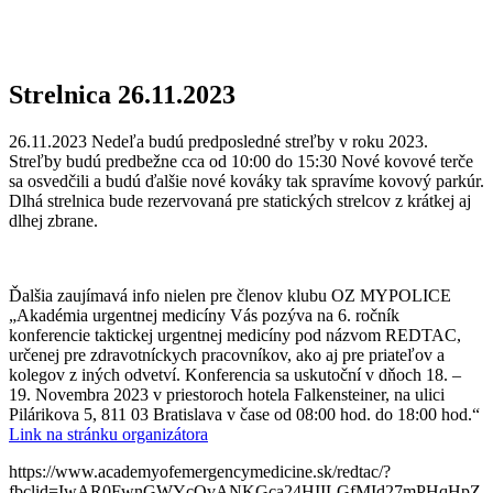
strelecký
projekt
OZ
MyPolice
Strelnica 26.11.2023
26.11.2023 Nedeľa budú predposledné streľby v roku 2023.
Streľby budú predbežne cca od 10:00 do 15:30 Nové kovové terče
sa osvedčili a budú ďalšie nové kováky tak spravíme kovový parkúr.
Dlhá strelnica bude rezervovaná pre statických strelcov z krátkej aj
dlhej zbrane.
Ďalšia zaujímavá info nielen pre členov klubu OZ MYPOLICE
„Akadémia urgentnej medicíny Vás pozýva na 6. ročník
konferencie taktickej urgentnej medicíny pod názvom REDTAC,
určenej pre zdravotníckych pracovníkov, ako aj pre priateľov a
kolegov z iných odvetví. Konferencia sa uskutoční v dňoch 18. –
19. Novembra 2023 v priestoroch hotela Falkensteiner, na ulici
Pilárikova 5, 811 03 Bratislava v čase od 08:00 hod. do 18:00 hod.“
Link na stránku organizátora
https://www.academyofemergencymedicine.sk/redtac/?
fbclid=IwAR0FwnGWYcOvANKGca24HIILGfMId27mPHqHpZ