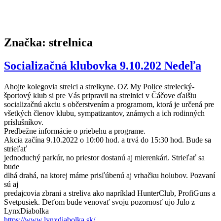
strelecký
projekt
OZ
MyPolice
Značka:
strelnica
Socializačná klubovka 9.10.202 Nedeľa
Ahojte kolegovia strelci a strelkyne. OZ My Police strelecký-
športový klub si pre Vás pripravil na strelnici v Čáčove ďalšiu
socializačnú akciu s občerstvením a programom, ktorá je určená pre
všetkých členov klubu, sympatizantov, známych a ich rodinných
príslušníkov.
Predbežne informácie o priebehu a programe.
Akcia začína 9.10.2022 o 10:00 hod. a trvá do 15:30 hod. Bude sa
strieľať
jednoduchý parkúr, no priestor dostanú aj mierenkári. Strieľať sa
bude
dlhá drahá, na ktorej máme prisľúbenú aj vrhačku holubov. Pozvaní
sú aj
predajcovia zbrani a streliva ako napríklad HunterClub, ProfiGuns a
Svetpusiek. Deťom bude venovať svoju pozornosť ujo Julo z
LynxDiabolka
https://www.lynxdiabolka.sk/
.