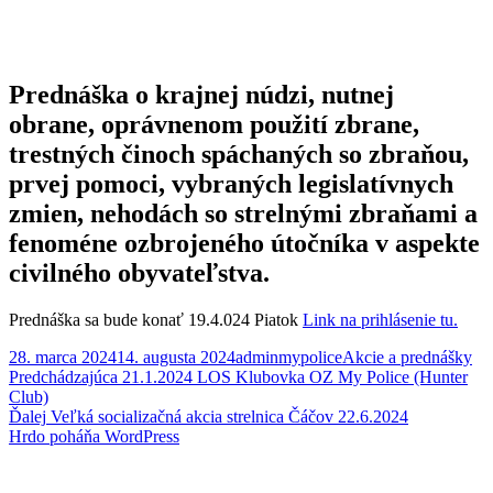
strelecký
projekt
OZ
MyPolice
Prednáška o krajnej núdzi, nutnej
obrane, oprávnenom použití zbrane,
trestných činoch spáchaných so zbraňou,
prvej pomoci, vybraných legislatívnych
zmien, nehodách so strelnými zbraňami a
fenoméne ozbrojeného útočníka v aspekte
civilného obyvateľstva.
Prednáška sa bude konať 19.4.024 Piatok
Link na prihlásenie tu.
Publikované
Autor
Kategórie
28. marca 2024
14. augusta 2024
adminmypolice
Akcie a prednášky
Navigácia
Predchádzajúci
Predchádzajúca
21.1.2024 LOS Klubovka OZ My Police (Hunter
článok:
Club)
v
Ďalší
Ďalej
Veľká socializačná akcia strelnica Čáčov 22.6.2024
článku
článok:
Hrdo poháňa WordPress